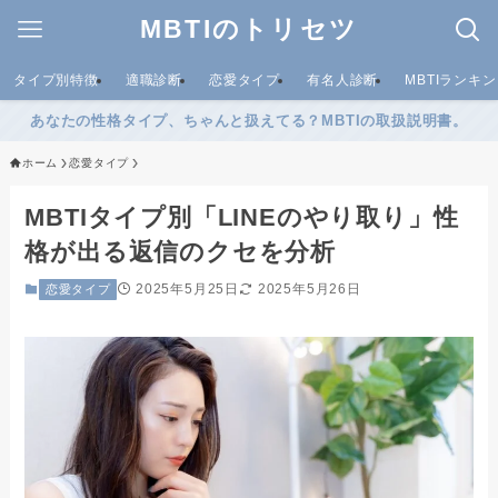
MBTIのトリセツ
タイプ別特徴
適職診断
恋愛タイプ
有名人診断
MBTIランキ
あなたの性格タイプ、ちゃんと扱えてる？MBTIの取扱説明書。
ホーム
恋愛タイプ
MBTIタイプ別「LINEのやり取り」性
格が出る返信のクセを分析
2025年5月25日
2025年5月26日
恋愛タイプ