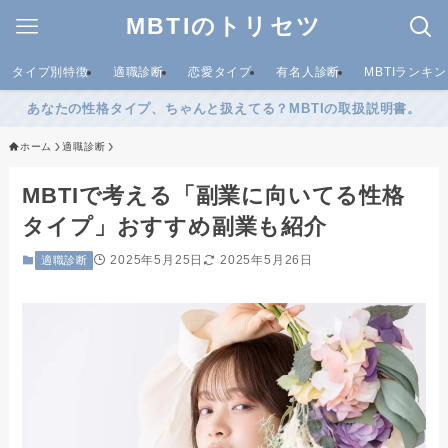
MBTIのトリセツ
タイプ別特徴
適職診断
恋愛タイプ
有名人診断
MBTIランキ
あなたの性格タイプ、ちゃんと扱えてる？MBTIの取扱説明書。
ホーム
適職診断
MBTIで考える「副業に向いてる性格
タイプ」おすすめ副業も紹介
2025年5月25日
2025年5月26日
適職診断