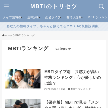
MBTIのトリセツ
タイプ別特徴
適職診断
恋愛タイプ
有名人診断
MBTIランキ
あなたの性格タイプ、ちゃんと扱えてる？MBTIの取扱説明書。
ホーム
MBTIランキング
MBTIランキング
– category –
MBTIタイプ別「共感力が高い
性格ランキング」心が優しいの
は誰？
2025年5月25日
MBTIランキング
【保存版】MBTIで見る「メン